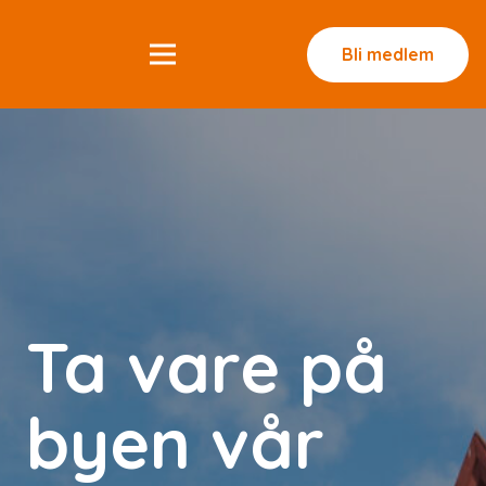
Bli medlem
Ta vare på
byen vår